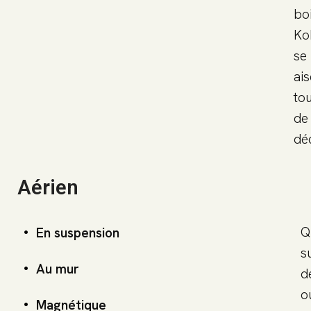
boi
Ko
se
ai
tou
de
dé
Aérien
Q
En suspension
s
Au mur
d
o
Magnétique