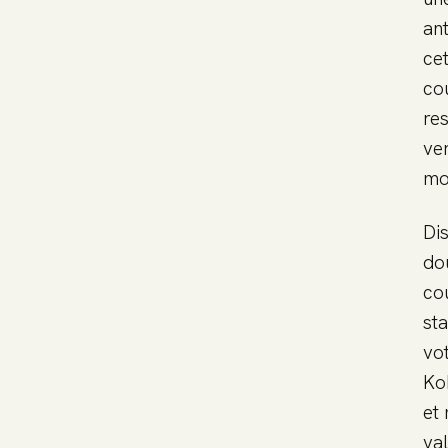
ant
ce
co
res
ver
mo
Dis
do
co
sta
vo
Ko
et
val