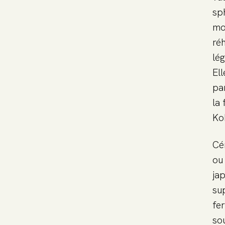
sp
mo
ré
lé
El
pa
la
Ko
Cé
ou
ja
su
fer
so