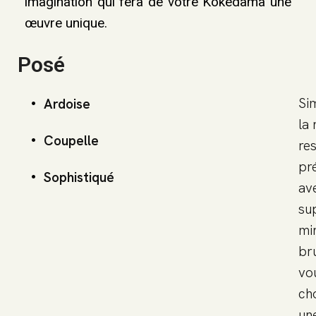
imagination qui fera de votre Kokedama une
œuvre unique.
Posé
Si
Ardoise
la 
Coupelle
re
pr
Sophistiqué
av
su
mi
bru
vo
ch
un