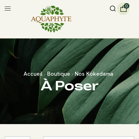
0
Accueil
Boutique
Nos Kokedama
/
/
/
À Poser