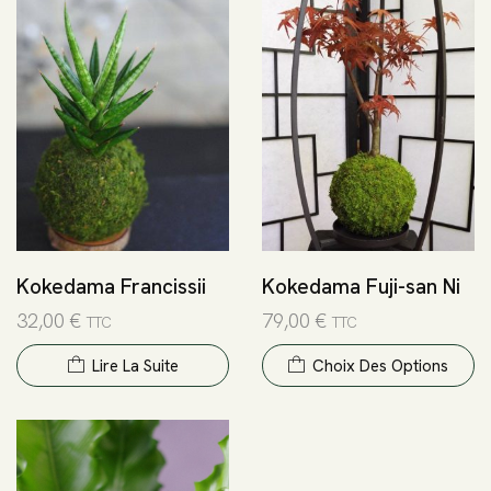
Kokedama Francissii
Kokedama Fuji-san Ni
32,00
€
79,00
€
TTC
TTC
Lire La Suite
Choix Des Options