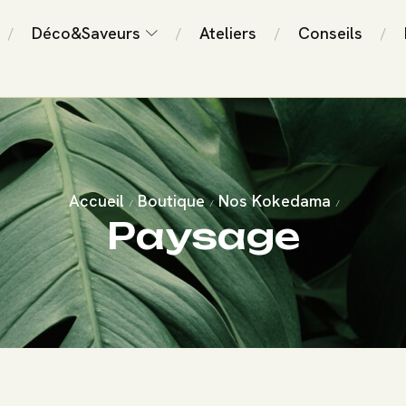
Déco&Saveurs
Ateliers
Conseils
/
/
/
/
Accueil
Boutique
Nos Kokedama
/
/
/
Paysage