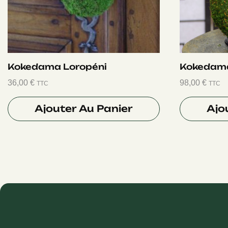
Kokedama Loropéni
Kokedama
36,00
€
98,00
€
TTC
TTC
Ajouter Au Panier
Ajo