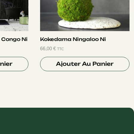
 Congo Ni
Kokedama Ningaloo Ni
66,00
€
TTC
nier
Ajouter Au Panier