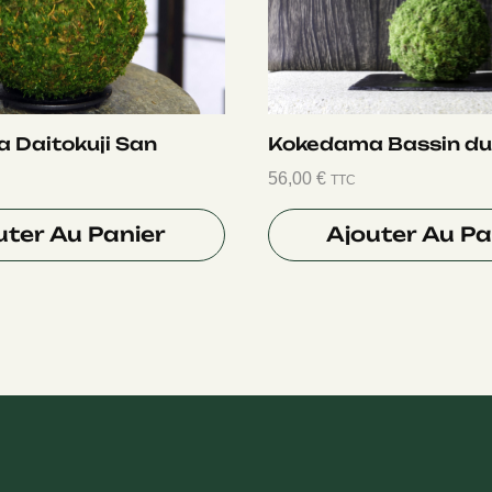
 Daitokuji San
Kokedama Bassin du
56,00
€
TTC
uter Au Panier
Ajouter Au Pa