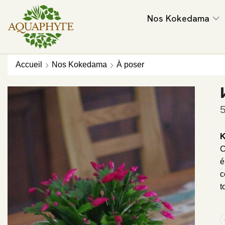
Nos Kokedama
Accueil
Nos Kokedama
À poser
K
C
é
c
t