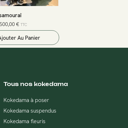
samouraî
500,00
€
TTC
Ajouter Au Panier
Tous nos kokedama
Kokedama à poser
Kokedama suspendus
Kokedama fleuris