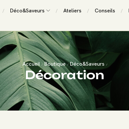
Déco&Saveurs
Ateliers
Conseils
/
/
/
/
Accueil
Boutique
Déco&Saveurs
/
/
/
Décoration