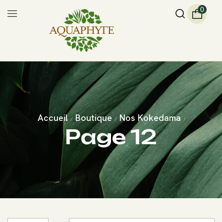
0
Accueil
Boutique
Nos Kokedama
/
/
/
Page 12