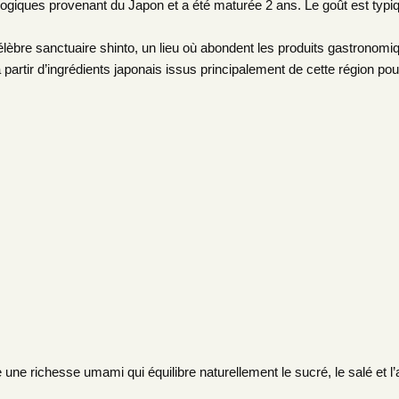
iologiques provenant du Japon et a été maturée 2 ans. Le goût est typiq
èbre sanctuaire shinto, un lieu où abondent les produits gastronomique
partir d’ingrédients japonais issus principalement de cette région po
ne richesse umami qui équilibre naturellement le sucré, le salé et l’a