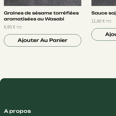
Graines de sésame torréfiées
Sauce soj
aromatisées au Wasabi
11,60
€
TTC
6,95
€
TTC
Ajo
Ajouter Au Panier
A propos