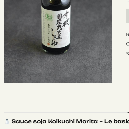
R
C
S
Sauce soja Koikuchi Morita – Le basi